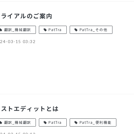
トライアルのご案内
翻訳_機械翻訳
PatTra
PatTra_その他
24-03-15 03:32
ポストエディットとは
翻訳_機械翻訳
PatTra
PatTra_便利機能