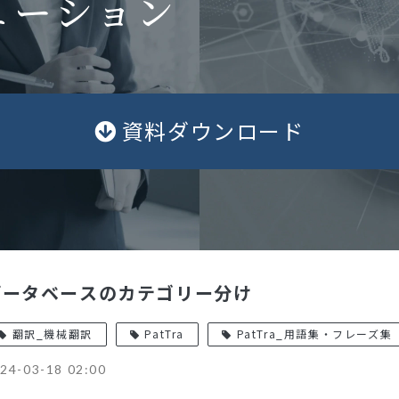
ューション
資料ダウンロード
データベースのカテゴリー分け
翻訳_機械翻訳
PatTra
PatTra_用語集・フレーズ集
24-03-18 02:00