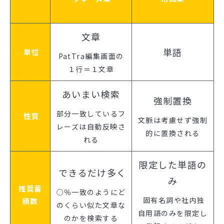
ブログ
文章
単語
単位
PatTra編集画面の
１行＝１文章
あいまい検索
強制置換
部分一致しているフ
性質
文脈は考慮せず強制
レーズは自動反映さ
的に置換される
れる
限定した単語の
できるだけ多く
み
推奨蓄
○％一致のようにど
固有名詞や社内独
積数
のくらい似た文章な
自用語のみを限定し
のかを検索する