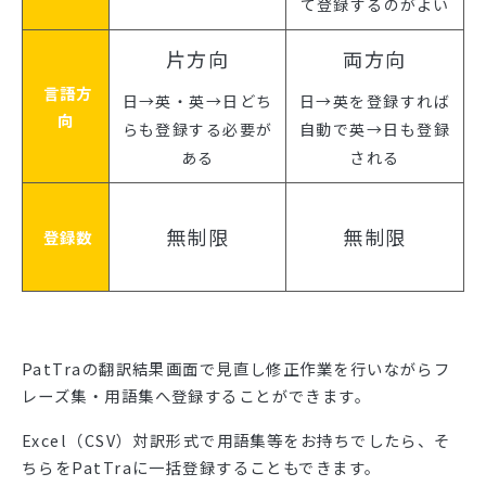
て登録するのがよい
片方向
両方向
言語方
日→英・英→日どち
日→英を登録すれば
向
らも登録する必要が
自動で英→日も登録
ある
される
無制限
無制限
登録数
PatTraの翻訳結果画面で見直し修正作業を行いながらフ
レーズ集・用語集へ登録することができます。
Excel（CSV）対訳形式で用語集等をお持ちでしたら、そ
ちらをPatTraに一括登録することもできます。