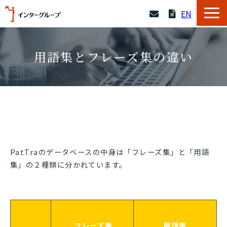
EN
サービス一覧
用語集とフレーズ集の違い
採用情報
企業情報
よくあるご質問
PatTraのデータベースの中身は「フレーズ集」と「用語
導入事例
集」の２種類に分かれています。
資料一覧
セミナー
フレーズ集
用語集