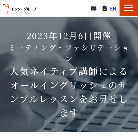
EN
サービス一覧
2023年12月6日開催
採用情報
ミーティング・ファシリテーショ
ン
企業情報
人気ネイティブ講師による
よくあるご質問
オールイングリッシュのサ
ンプルレッスンをお見せし
導入事例
ます
資料一覧
セミナー