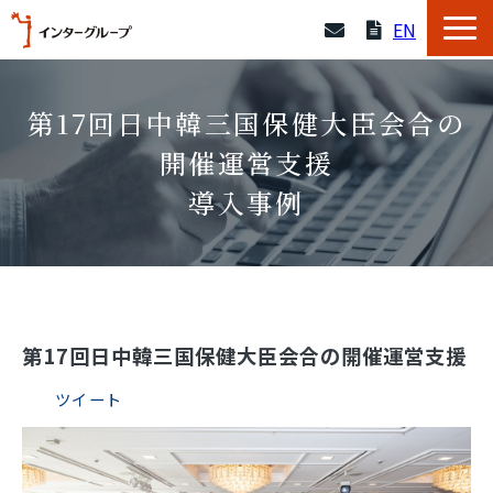
EN
サービス一覧
第17回日中韓三国保健大臣会合の
採用情報
開催運営支援
導入事例
企業情報
よくあるご質問
導入事例
第17回日中韓三国保健大臣会合の開催運営支援
ツイート
資料一覧
セミナー